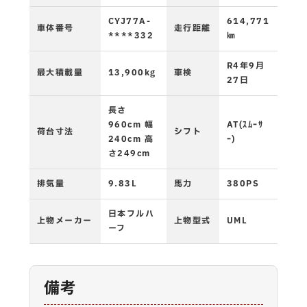
CYJ77A-
614,771
車体番号
走行距離
****332
㎞
R4年9月
最大積載量
13,900kg
車検
27日
長さ
960cm 幅
AT(ｽﾑｰｻ
荷台寸法
シフト
240cm 高
ｰ)
さ249cm
排気量
9.83L
馬力
380PS
日本フルハ
上物メーカー
上物型式
UML
ーフ
備考