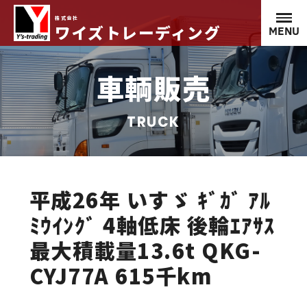
株式会社
ワイズトレーディング
MENU
車輌販売
TRUCK
平成26年 いすゞ ｷﾞｶﾞ ｱﾙ
ﾐｳｲﾝｸﾞ 4軸低床 後輪ｴｱｻｽ
最大積載量13.6t QKG-
CYJ77A 615千km