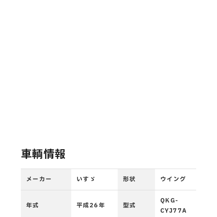
車輌情報
メーカー
いすゞ
形状
ウイング
QKG-
年式
平成26年
型式
CYJ77A