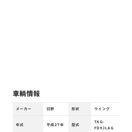
車輌情報
メーカー
日野
形状
ウイング
TKG-
年式
平成27年
型式
FD9JLAG