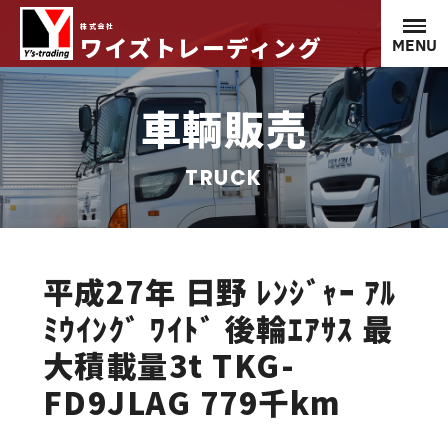
株式会社
ワイズトレーディング
MENU
車輌販売
TRUCK
平成27年 日野 ﾚﾝｼﾞｬｰ ｱﾙ
ﾐｳｲﾝｸﾞ ﾜｲﾄﾞ 後輪ｴｱｻｽ 最
大積載量3t TKG-
FD9JLAG 779千km