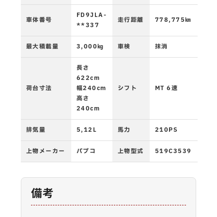
FD9JLA-
車体番号
走行距離
778,775㎞
**337
最大積載量
3,000㎏
車検
抹消
長さ
622cm
荷台寸法
幅240cm
シフト
MT 6速
高さ
240cm
排気量
5,12L
馬力
210PS
上物メーカー
パプコ
上物型式
519C3539
備考